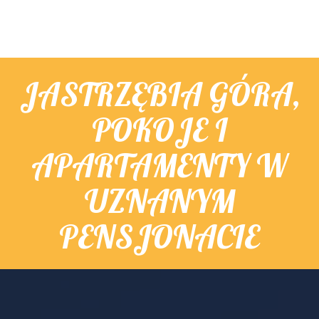
JASTRZĘBIA GÓRA,
POKOJE I
APARTAMENTY W
UZNANYM
PENSJONACIE